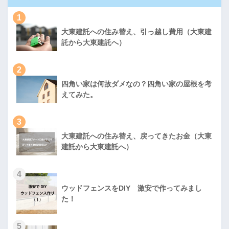
1
大東建託への住み替え、引っ越し費用（大東建
託から大東建託へ）
2
四角い家は何故ダメなの？四角い家の屋根を考
えてみた。
3
大東建託への住み替え、戻ってきたお金（大東
建託から大東建託へ）
4
ウッドフェンスをDIY 激安で作ってみまし
た！
5