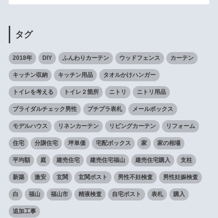
タグ
2018年
DIY
ふんわりカーテン
ウッドフェンス
カーテン
キッチン収納
キッチン用品
タオルかけハンガー
トイレを考える
トイレ２箇所
ニトリ
ニトリ用品
ブライダルチェック男性
プチプラ表札
メールボックス
モデルハウス
リネンカーテン
リビングカーテン
リフォーム
住宅
分譲住宅
坪単価
宅配ボックス
家
家の相場
平均額
庭
建売住宅
建売住宅福山
建売住宅購入
支柱
新築
激安
玄関
玄関ポスト
男性不妊検査
男性妊娠検査
白
福山
福山市
精液検査
自宅ポスト
表札
購入
追加工事