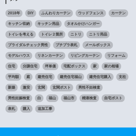
2018年
DIY
ふんわりカーテン
ウッドフェンス
カーテン
キッチン収納
キッチン用品
タオルかけハンガー
トイレを考える
トイレ２箇所
ニトリ
ニトリ用品
ブライダルチェック男性
プチプラ表札
メールボックス
モデルハウス
リネンカーテン
リビングカーテン
リフォーム
住宅
分譲住宅
坪単価
宅配ボックス
家
家の相場
平均額
庭
建売住宅
建売住宅福山
建売住宅購入
支柱
新築
激安
玄関
玄関ポスト
男性不妊検査
男性妊娠検査
白
福山
福山市
精液検査
自宅ポスト
表札
購入
追加工事