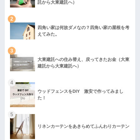
託から大東建託へ）
2
四角い家は何故ダメなの？四角い家の屋根を考
えてみた。
3
大東建託への住み替え、戻ってきたお金（大東
建託から大東建託へ）
4
ウッドフェンスをDIY 激安で作ってみまし
た！
5
リネンカーテンをあきらめてふんわりカーテン