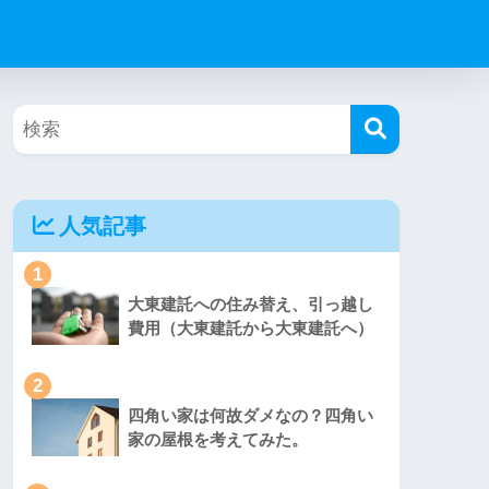
人気記事
1
大東建託への住み替え、引っ越し
費用（大東建託から大東建託へ）
2
四角い家は何故ダメなの？四角い
家の屋根を考えてみた。