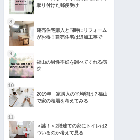
取り付けた郵便受け
8
建売住宅購入と同時にリフォーム
がお得！建売住宅は追加工事で
9
福山の男性不妊を調べてくれる病
院
10
2019年 家購入の平均額は？福山
で家の相場を考えてみる
11
＜謎！＞2階建ての家にトイレは2
ついるのか考えて見る