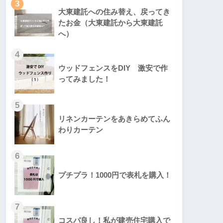
3
大東建託への住み替え、戻ってき
たお金（大東建託から大東建託
へ）
4
ウッドフェンスをDIY 激安で作
ってみました！
5
リネンカーテンをあきらめてふん
わりカーテン
6
プチプラ！1000円で表札を購入！
7
コスパ良し！私が建売住宅購入で