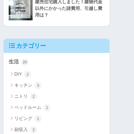
建売住宅購入しました！建物代金
以外にかかった諸費用、引越し費
用は？
カテゴリー
生活
20
DIY
2
キッチン
3
ニトリ
2
ベッドルーム
1
リビング
1
副収入
2