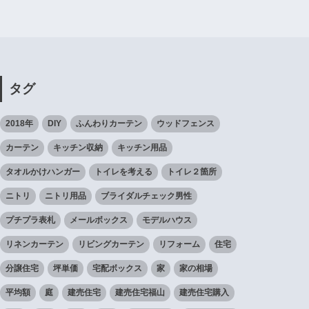
タグ
2018年
DIY
ふんわりカーテン
ウッドフェンス
カーテン
キッチン収納
キッチン用品
タオルかけハンガー
トイレを考える
トイレ２箇所
ニトリ
ニトリ用品
ブライダルチェック男性
プチプラ表札
メールボックス
モデルハウス
リネンカーテン
リビングカーテン
リフォーム
住宅
分譲住宅
坪単価
宅配ボックス
家
家の相場
平均額
庭
建売住宅
建売住宅福山
建売住宅購入